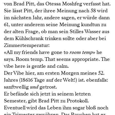
von Brad Pitt, das Otessa Moshfeg verfasst hat.
Sie lässt Pitt, der ihree Meinung nach 58 wird
im nächsten Jahr, andere sagen, er würde dann
61, unter anderem seine Meinung kundtun zu
der alten Frage, ob man sein Stilles Wasser aus
dem Kühlschrank trinken sollte oder aber bei
Zimmertemperatur:
«All my friends have gone to
room temp
» he
says. Room temp. That seems appropriate. The
vibe here is gentle and calm.
Der Vibe hier, am ersten Morgen meines 52.
Jahres (18616 Tage auf der Welt!) ist. ebenfalls:
sanftwellig
und
getrost.
Er befände sich jetzt in seinem letzten
Semester, gibt Brad Pitt zu Protokoll.
Eventuell wird das Leben ihm sogar bloß noch
ein Trimester gewähren. Das Rauchen hat er