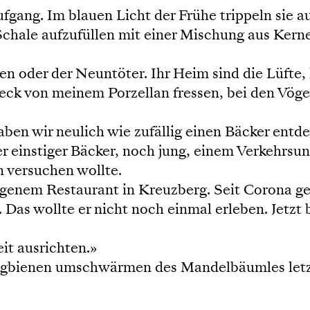
ang. Im blauen Licht der Frühe trippeln sie a
 Schale aufzufüllen mit einer Mischung aus Ker
hen oder der Neuntöter. Ihr Heim sind die Lüfte
teck von meinem Porzellan fressen, bei den Vögeln
ben wir neulich wie zufällig einen Bäcker entde
einstiger Bäcker, noch jung, einem Verkehrsunf
n versuchen wollte.
igenem Restaurant in Kreuzberg. Seit Corona ge
Das wollte er nicht noch einmal erleben. Jetzt b
it ausrichten.»
ngbienen umschwärmen des Mandelbäumles letzte