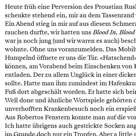
Heute früh eine Perversion des Proustian Rush
schenkte stehend ein, mir an dem Tassenrand vo
Ein Abend stieg in mir auf aus diesem Schmer
rauchen durfte, wir hatten uns
Blood In, Blood
war ja noch jung (und wir waren es auch) bes
wohnte. Ohne uns voranzumelden. Das Mobilte
Humpelnd öffnete er uns die Tür. «Hatschend»
können, am Vorabend beim Einschenken von K
entladen. Der zu allem Unglück in einer dick
sollte. Hatte man ihm zumindest im Hafenkra
Fuß dort abgeschält worden. Er hatte sich be
Well done und ähnliche Wortspiele gehörten 
unverhofften Krankenbesuch noch ein erspieß
Aus Robertos Fenstern konnte man auf die vo
Ich hatte übrigens auch gestrickte Socken ang
im Grunde doch nur ein Tropfen. Aber a littl