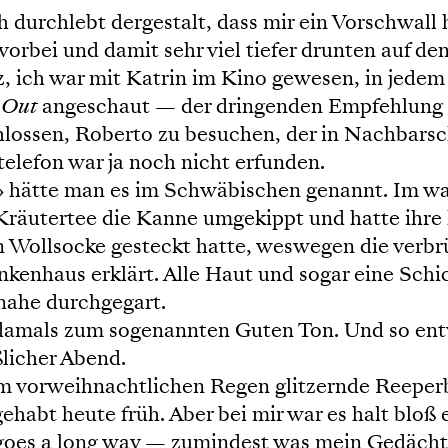
 durchlebt dergestalt, dass mir ein Vorschwall
rbei und damit sehr viel tiefer drunten auf den 
z, ich war mit Katrin im Kino gewesen, in jede
 Out
angeschaut — der dringenden Empfehlung D
chlossen, Roberto zu besuchen, der in Nachbarsc
lefon war ja noch nicht erfunden.
 hätte man es im Schwäbischen genannt. Im war,
räutertee die Kanne umgekippt und hatte ihre 
en Wollsocke gesteckt hatte, weswegen die verb
nkenhaus erklärt. Alle Haut und sogar eine Sch
inahe durchgegart.
damals zum sogenannten Guten Ton. Und so entw
licher Abend.
m vorweihnachtlichen Regen glitzernde Reeperb
ehabt heute früh. Aber bei mir war es halt bloß
e goes a long way — zumindest was mein Gedächt