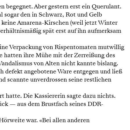
 begegnet. Aber gestern erst ein Querulant.
gal sogar den in Schwarz, Rot und Gelb
lt keine Amarena-Kirschen (weil jetzt Winter
h verhältnismäßig spät erst auf ihn aufmerksam
 eine Verpackung von Rispentomaten mutwillig
e hatten ihre Mühe mit der Zerreißung des
Vandalismus von Alten nicht kannte bislang.
ch defekt angebotene Ware entgegen und ließ
d scannte unverdrossen seine restlichen
t hatte. Die Kassiererin sagte dazu nichts.
Stück — aus dem Brustfach seines DDR-
r Hörweite war. «Bei allen anderen