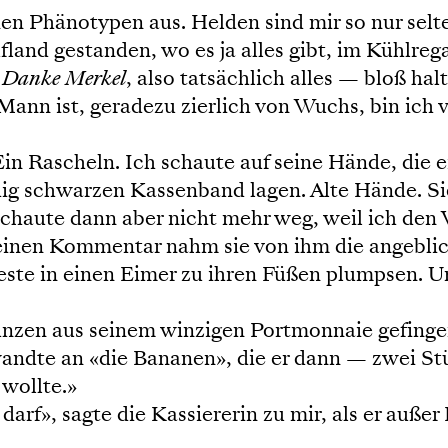
 Phänotypen aus. Helden sind mir so nur selten
fland gestanden, wo es ja alles gibt, im Kühlre
n
Danke Merkel
, also tatsächlich alles — bloß ha
er Mann ist, geradezu zierlich von Wuchs, bin ic
Ein Rascheln. Ich schaute auf seine Hände, die
hig schwarzen Kassenband lagen. Alte Hände. Si
schaute dann aber nicht mehr weg, weil ich den 
 einen Kommentar nahm sie von ihm die angebli
ste in einen Eimer zu ihren Füßen plumpsen. Un
Münzen aus seinem winzigen Portmonnaie gefinger
 wandte an «die Bananen», die er dann — zwei 
 wollte.»
 darf», sagte die Kassiererin zu mir, als er auße