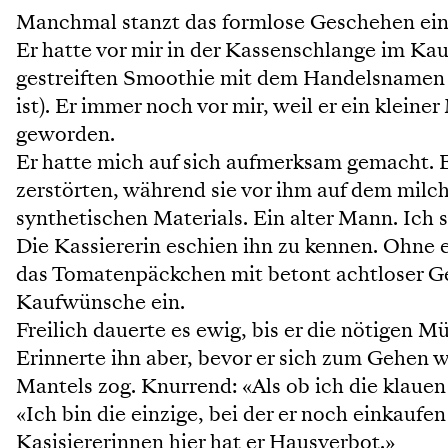
Manchmal stanzt das formlose Geschehen einen
Er hatte vor mir in der Kassenschlange im Kau
gestreiften Smoothie mit dem Handelsname
ist). Er immer noch vor mir, weil er ein klein
geworden.
Er hatte mich auf sich aufmerksam gemacht. 
zerstörten, während sie vor ihm auf dem milc
synthetischen Materials. Ein alter Mann. Ich 
Die Kassiererin eschien ihn zu kennen. Ohne
das Tomatenpäckchen mit betont achtloser Ge
Kaufwünsche ein.
Freilich dauerte es ewig, bis er die nötigen 
Erinnerte ihn aber, bevor er sich zum Gehen
Mantels zog. Knurrend: «Als ob ich die klauen
«Ich bin die einzige, bei der er noch einkaufen
Kasisiererinnen hier hat er Hausverbot.»