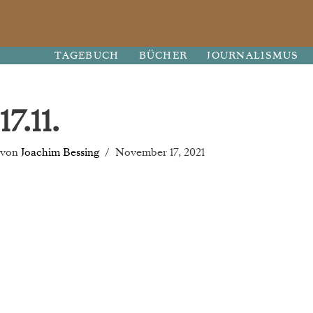
Zum
TAGEBUCH
BÜCHER
JOURNALISMUS
Inhalt
springen
17.11.
von
Joachim Bessing
November 17, 2021