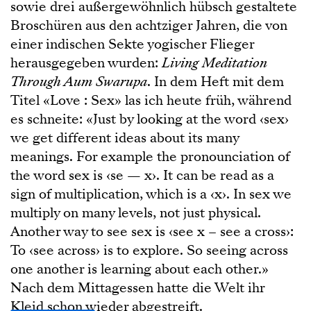
sowie drei außergewöhnlich hübsch gestaltete
Broschüren aus den achtziger Jahren, die von
einer indischen Sekte yogischer Flieger
herausgegeben wurden:
Living Meditation
Through Aum Swarupa
. In dem Heft mit dem
Titel «Love : Sex» las ich heute früh, während
es schneite: «Just by looking at the word ‹sex›
we get different ideas about its many
meanings. For example the pronounciation of
the word sex is ‹se — x›. It can be read as a
sign of multiplication, which is a ‹x›. In sex we
multiply on many levels, not just physical.
Another way to see sex is ‹see x – see a cross›:
To ‹see across› is to explore. So seeing across
one another is learning about each other.»
Nach dem Mittagessen hatte die Welt ihr
Kleid schon wieder abgestreift.