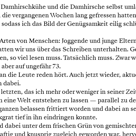
ie Damhirschkühe und die Damhirsche selbst um
die vergangenen Wochen lang gefressen hatten.
 sodass ich das Bild der Genügsamkeit eilig sch
 Arten von Menschen: Joggende und junge Eltern.
tten wir uns über das Schreiben unterhalten. Ge
 so viel lesen muss. Tatsächlich muss. Zwar wü
aber auf ungefähr 73.
an die Leute reden hört. Auch jetzt wieder, aktu
 dabei.
letzten, das ich mehr oder weniger in seiner Zeit
eine Welt entstehen zu lassen — parallel zu der
 ganzen belassen frittiert worden und dabei an s
kgrat tief in ihn eindringen konnte.
nd dabei unter dem frischen Grün von gemischte
saftig und knusprig zugleich geworden war, herv