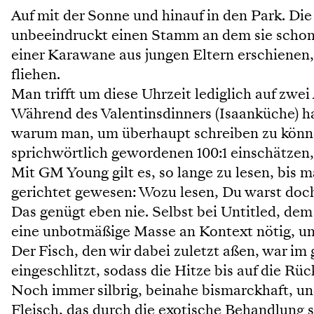
Auf mit der Sonne und hinauf in den Park. D
unbeeindruckt einen Stamm an dem sie schon 
einer Karawane aus jungen Eltern erschienen,
fliehen.
Man trifft um diese Uhrzeit lediglich auf zwei
Während des Valentinsdinners (Isaanküche) ha
warum man, um überhaupt schreiben zu können,
sprichwörtlich gewordenen 100:1 einschätzen, 
Mit GM Young gilt es, so lange zu lesen, bis m
gerichtet gewesen: Wozu lesen, Du warst doch
Das genügt eben nie. Selbst bei Untitled, dem 
eine unbotmäßige Masse an Kontext nötig, um 
Der Fisch, den wir dabei zuletzt aßen, war im
eingeschlitzt, sodass die Hitze bis auf die Rüc
Noch immer silbrig, beinahe bismarckhaft, u
Fleisch, das durch die exotische Behandlung 