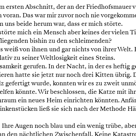
 ersten Abschnitt, der an der Friedhofsmauer 
h voran. Das war mir zuvor noch nie vorgekomme
 uns beide herum war, dass er mich störte.
törte mich ein Mensch aber keines der vielen T
fliegenden bishin zu den schleimenden?
weiß von ihnen und gar nichts von ihrer Welt. H
ativ zu seiner Weltlosigkeit eines Steins.
amkeit gerufen. In der Nacht, in der es heftig g
ren hatte sie jetzt nur noch drei Kitten übrig.
 gefertigt wurde, konnten wir es zu zweit unmö
elfen könnte. Wir beschlossen, die Katze mit i
raum ein neues Heim einrichten könnten. Anfäng
nkenstücken ließ sie sich nach der Methode Hän
 Ihre Augen noch blau und ein wenig trübe, aber 
an den nächtlichen Zwischenfall. Keine Katastr