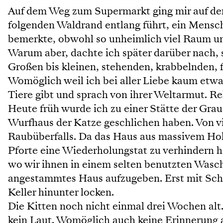
Auf dem Weg zum Supermarkt ging mir auf dem
folgenden Waldrand entlang führt, ein Mensc
bemerkte, obwohl so unheimlich viel Raum um
Warum aber, dachte ich später darüber nach, s
Großen bis kleinen, stehenden, krabbelnden, 
Womöglich weil ich bei aller Liebe kaum etwas 
Tiere gibt und sprach von ihrer Weltarmut. Rel
Heute früh wurde ich zu einer Stätte der Graus
Wurfhaus der Katze geschlichen haben. Von vie
Raubüberfalls. Da das Haus aus massivem Holz
Pforte eine Wiederholungstat zu verhindern h
wo wir ihnen in einem selten benutzten Wasch
angestammtes Haus aufzugeben. Erst mit Schi
Keller hinunter locken.
Die Kitten noch nicht einmal drei Wochen alt.
kein Laut. Womöglich auch keine Erinnerung 