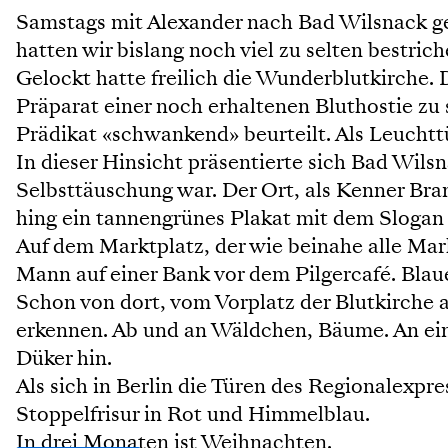
Samstags mit Alexander nach Bad Wilsnack ge
hatten wir bislang noch viel zu selten bestri
Gelockt hatte freilich die Wunderblutkirche. 
Präparat einer noch erhaltenen Bluthostie z
Prädikat «schwankend» beurteilt. Als Leuch
In dieser Hinsicht präsentierte sich Bad Wils
Selbsttäuschung war. Der Ort, als Kenner Bra
hing ein tannengrünes Plakat mit dem Slogan
Auf dem Marktplatz, der wie beinahe alle Markt
Mann auf einer Bank vor dem Pilgercafé. Blau
Schon von dort, vom Vorplatz der Blutkirche
erkennen. Ab und an Wäldchen, Bäume. An ein
Düker hin.
Als sich in Berlin die Türen des Regionalexpr
Stoppelfrisur in Rot und Himmelblau.
In drei Monaten ist Weihnachten.