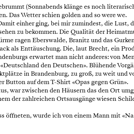
brummt (Sonnabends klänge es noch literarisch
chen. Das Wetter schien golden and so were we.
Damit einher ging, bei mir zumindest, die Lust,
u sehen zu bekommen. Die Qualität der Heimatm
ttürme ragen Eberswalde, Branitz und das Gur
nack als Enttäuschung. Die, laut Brecht, ein P
ndenburgs erwartet man nicht anderes: von Men
 «Deutschland den Deutschen». Blühende Vorgä
plätze in Brandenburg, zu groß, zu weit und vor 
er Button auf dem T-Shirt «Opas gegen Grün».
 aus, war zwischen den Häusern das den Ort um
em der zahlreichen Ortsausgänge wiesen Schilde
ess öffneten, wurde ich von einem Mann mit «Na,