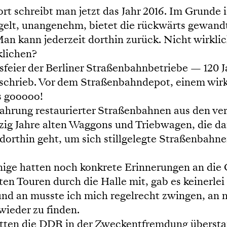
rt schreibt man jetzt das Jahr 2016. Im Grunde is
gelt, unangenehm, bietet die rückwärts gewandt
h. Man kann jederzeit dorthin zurück. Nicht wirk
klichen?
sfeier der Berliner Straßenbahnbetriebe — 120 J
schrieb. Vor dem Straßenbahndepot, einem wir
s gooooo!
hrung restaurierter Straßenbahnen aus den ver
anzig Jahre alten Waggons und Triebwagen, die d
er dorthin geht, um sich stillgelegte Straßenbah
nige hatten noch konkrete Erinnerungen an die C
rten Touren durch die Halle mit, gab es keiner
nd an musste ich mich regelrecht zwingen, an m
ieder zu finden.
atten die DDR in der Zweckentfremdung übersta