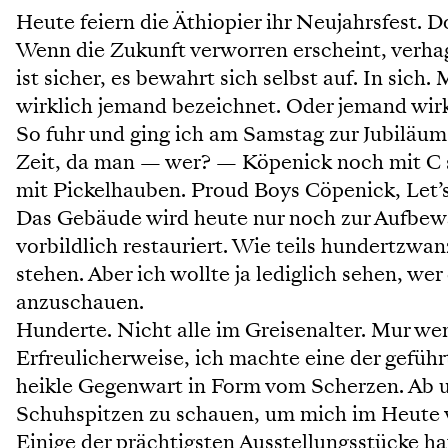
Heute feiern die Äthiopier ihr Neujahrsfest. Do
Wenn die Zukunft verworren erscheint, verha
ist sicher, es bewahrt sich selbst auf. In sic
wirklich jemand bezeichnet. Oder jemand wir
So fuhr und ging ich am Samstag zur Jubiläum
Zeit, da man — wer? — Köpenick noch mit C 
mit Pickelhauben. Proud Boys Cöpenick, Let’
Das Gebäude wird heute nur noch zur Aufbewa
vorbildlich restauriert. Wie teils hundertzw
stehen. Aber ich wollte ja lediglich sehen, w
anzuschauen.
Hunderte. Nicht alle im Greisenalter. Mur we
Erfreulicherweise, ich machte eine der gefüh
heikle Gegenwart in Form vom Scherzen. Ab u
Schuhspitzen zu schauen, um mich im Heute w
Einige der prächtigsten Ausstellungsstücke h